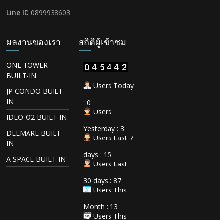
Line ID
0899938603
ผลงานของเรา
สถิติผู้เข้าชม
ONE TOWER
BUILT-IN
Users Today
JP CONDO BUILT-
IN
: 0
Users
IDEO-O2 BUILT-IN
Yesterday : 3
DELMARE BUILT-
Users Last 7
IN
days : 15
A SPACE BUILT-IN
Users Last
30 days : 87
Users This
Month : 13
Users This